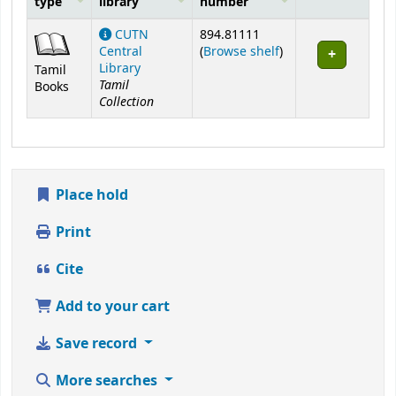
type
library
number
Holdings
CUTN
894.81111
(Opens below)
Central
(
Browse shelf
)
Library
Tamil
Tamil
Books
Collection
Place hold
Print
Cite
Add to your cart
Save record
More searches